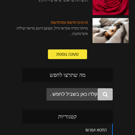
ההצלחה של אוטר פראדש – חלק 3
תרופות חדשות ומתחדשות
מחקר בקרה אקראי גדול, מעוצב היטב מראה יעילות
איברמקטין...
טעינה נוספת
מה שתרצו לחפש
קטגוריות
החטא ועונשו