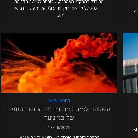
מה בדק המחקר? מאמר זה, שפורסם כטיוטה מקדימה
ב-2025 על ידי צוות חוקרים הכולל את יפה שיר-רז, שי
יה,
זקוב...
החטא ועונשו
השפעת למידה מרחוק על הכושר הגופני
של בני נוער
13/06/2025
 בדק המחקר? מחקר זה, שפורסם ב-20 ביוני 2025 ב-
Guetzko.),
מחקר קוהורטי שפורסם ב-4 ביוני 2025 ב-JAMA