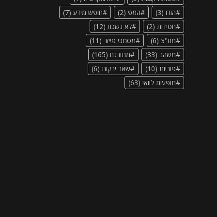
הודו
(3)
המפ
(2)
חופש מידע
(7)
חסידות
(2)
לא נשכח
(12)
מח"צ
(6)
מסמכי פייזר
(11)
משהב
(33)
מתורגם
(165)
פוריות
(10)
שאר ירקות
(6)
תופעות לוואי
(63)