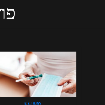
פוש
החטא ועונשו