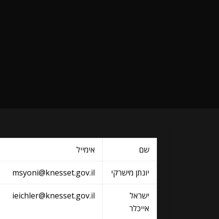
שם
אימייל
יונתן מישרקי
msyoni@knesset.gov.il
ישראל
ieichler@knesset.gov.il
אייכלר