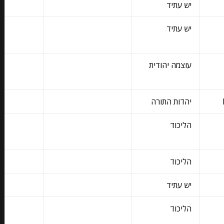
יש עתיד
@Yaron_Levi_by
יש עתיד
@MazarskyTatiana
עוצמה יהודית
@limor_sonhrmelh
יהדות התורה
הליכוד
@shitrit_keti
הליכוד
@OsherShkalim
יש עתיד
@Meravbenari
הליכוד