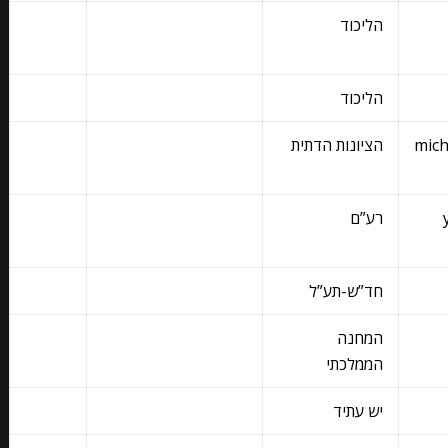
הליכוד
הליכוד
mich
הציונות הדתית
רע”ם
חד”ש-תע”ל
המחנה
הממלכתי
יש עתיד
@MKRonKatz